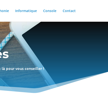
honie
Informatique
Console
Contact
es
 là pour vous conseiller !